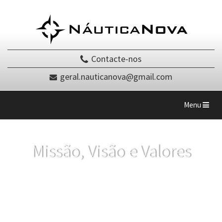
Contacte-nos
geral.nauticanova@gmail.com
Toggle
Menu
navigation
Missão, Visão e Valores